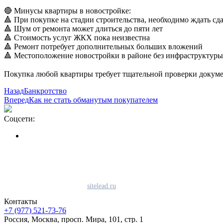
⠀
🔴 Минусы квартиры в новостройке:
🔺 При покупке на стадии строительства, необходимо ждать сд
🔺 Шум от ремонта может длиться до пяти лет
🔺 Стоимость услуг ЖКХ пока неизвестна
🔺 Ремонт потребует дополнительных больших вложений
🔺 Местоположение новостройки в районе без инфраструктуры
⠀
Покупка любой квартиры требует тщательной проверки докумен
Назад
Банкротство
Вперед
Как не стать обманутым покупателем
Соцсети:
Политика конфиденциальности
Политика использования файлов «cookie»
Согласие на использование сервиса Яндекс.метрика
Продвижение сайта студия
sitelead.ru
Контакты
+7 (977) 521-73-76
Россия, Москва, просп. Мира, 101, стр. 1