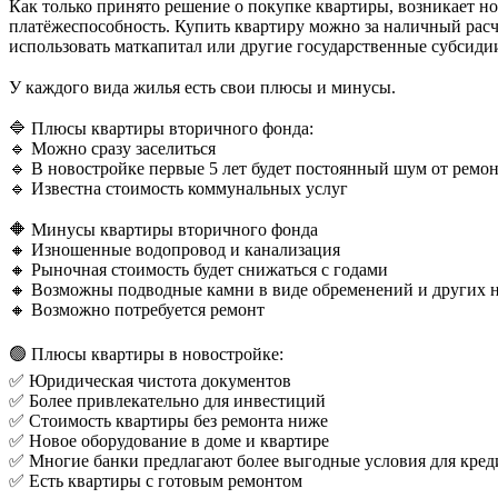
Как только принято решение о покупке квартиры, возникает н
платёжеспособность. Купить квартиру можно за наличный расч
использовать маткапитал или другие государственные субсиди
⠀
У каждого вида жилья есть свои плюсы и минусы.
⠀
🔷 Плюсы квартиры вторичного фонда:
🔹 Можно сразу заселиться
🔹 В новостройке первые 5 лет будет постоянный шум от ремо
🔹 Известна стоимость коммунальных услуг
⠀
🔶 Минусы квартиры вторичного фонда
🔸 Изношенные водопровод и канализация
🔸 Рыночная стоимость будет снижаться с годами
🔸 Возможны подводные камни в виде обременений и других 
🔸 Возможно потребуется ремонт
⠀
🟢 Плюсы квартиры в новостройке:
✅ Юридическая чистота документов
✅ Более привлекательно для инвестиций
✅ Стоимость квартиры без ремонта ниже
✅ Новое оборудование в доме и квартире
✅ Многие банки предлагают более выгодные условия для кред
✅ Есть квартиры с готовым ремонтом