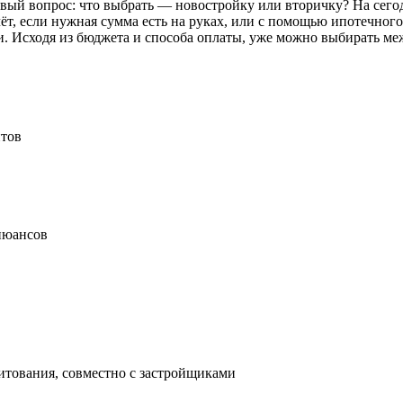
овый вопрос: что выбрать — новостройку или вторичку? На сего
ёт, если нужная сумма есть на руках, или с помощью ипотечног
и. Исходя из бюджета и способа оплаты, уже можно выбирать ме
нтов
нюансов
итования, совместно с застройщиками