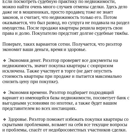
Если посмотреть судебную практику по недвижимости,
можно найти очень много случаев отмены сделки. Здесь дело
даже не в мошенниках, просто продавец тоже не знает
законов, и считает, что недвижимость только его. Потом
оказывается, что был развод, но супруга не подавала на раздел
имущества. После продажи квартиры решила вернуть свои
права и долю. Покупателю предстоят долгие судебные тяжбы.
⠀
Поверьте, таких вариантов сотни. Получается, что риэлтор
экономит ваши деньги, время и здоровье.
⠀
🔹 Экономия денег. Риэлтор проверяет все документы на
недвижимость, значит покупка квартиры с сюрпризом
исключена. Также участвует в торге (не дает опустить
стоимость квартиры при продаже и пытается максимально
снизить цену при покупке).
⠀
🔹 Экономия времени. Риэлтор подбирает подходящий
вариант из имеющейся базы недвижимости, посоветует банк с
выгодными условиями по ипотеке, а также будет вашим
представителем во всех инстанциях.
⠀
🔹 Здоровье. Риэлтор поможет избежать покупки квартиры со
скрытыми проблемами, возьмет на себя все текущие вопросы
и проблемы, спасёт от недобросовестных участников сделки.