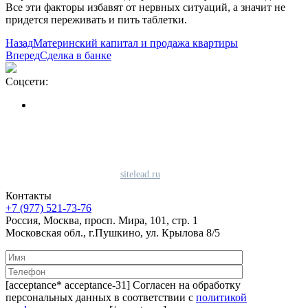
Все эти факторы избавят от нервных ситуаций, а значит не
придется переживать и пить таблетки.
Назад
Материнский капитал и продажа квартиры
Вперед
Сделка в банке
Соцсети:
Политика конфиденциальности
Политика использования файлов «cookie»
Согласие на использование сервиса Яндекс.метрика
Продвижение сайта студия
sitelead.ru
Контакты
+7 (977) 521-73-76
Россия, Москва, просп. Мира, 101, стр. 1
Московская обл., г.Пушкино, ул. Крылова 8/5
[acceptance* acceptance-31] Согласен на обработку
персональных данных в соответствии с
политикой